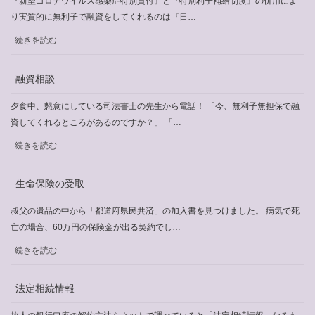
『新型コロナウイルス感染症特別貸付』と『特別利子補給制度』の併用によ
本
の
に
り実質的に無利子で融資をしてくれるのは『日…
受
つ
:
続きを読む
取
い
新
依
て
型
融資相談
頼
コ
ロ
夕食中、懇意にしている司法書士の先生から電話！ 「今、無利子無担保で融
ナ
資してくれるところがあるのですか？」 「…
ウ
:
続きを読む
イ
融
ル
資
生命保険の受取
ス
相
感
談
叔父の遺品の中から「都道府県民共済」の加入書を見つけました。 病気で死
染
亡の場合、60万円の保険金が出る契約でし…
症
:
特
続きを読む
生
別
命
貸
法定相続情報
保
付
険