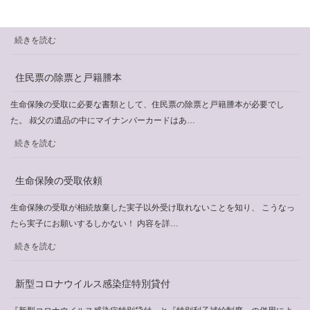
日本行政書士会連合会では、行政書士制度を国民に広く PR することを目的
た。
つ
として、本年度も行政書士制度 PR ポ…
い
:
続きを読む
て
令
和
住民票の除票と戸籍謄本
5
年
生命保険の受取に必要な書類として、住民票の除票と戸籍謄本が必要でし
度
た。 叔父の遺品の中にマイナンバーカードはあ…
行
:
続きを読む
政
住
書
民
生命保険の受取依頼
士
票
制
の
生命保険の受取が相続放棄した実子以外受け取れないことを知り、 こうなっ
度
除
たら実子にお願いするしかない！ 内容を詳…
PR
票
:
動
続きを読む
と
生
画
戸
命
の
新型コロナウイルス感染症特別貸付
籍
保
公
謄
険
開