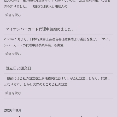
故人の銀行口座の解約方法をネットで調べていると「法定相続情報」なるも
の
のを知りました。 一般的には故人と相続人の…
受
:
続きを読む
取
法
定
マイナンバーカード代理申請始めました。
相
続
2022年１月より、日本行政書士会連合会は総務省より委託を受け、「マイナ
情
ンバーカードの代理申請手続事業」を実施…
報
:
続きを読む
マ
イ
設立日と開業日
ナ
ン
一般的には会社の設立登記を法務局に届けた日が会社設立日となり、開業日
バ
となります。 しかし実際のところ会社の設立…
ー
:
続きを読む
カ
設
ー
立
ド
2026年8月
日
代
と