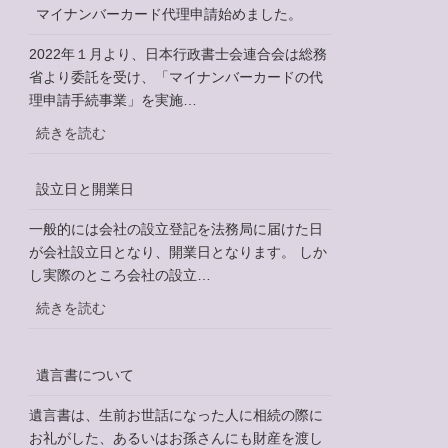
定
マイナンバーカード代理申請始めました。
相
続
2022年１月より、日本行政書士会連合会は総務
情
省より委託を受け、「マイナンバーカードの代
報
理申請手続事業」を実施…
:
続きを読む
マ
イ
設立日と開業日
ナ
ン
一般的には会社の設立登記を法務局に届けた日
バ
が会社設立日となり、開業日となります。 しか
ー
し実際のところ会社の設立…
カ
:
続きを読む
ー
設
ド
立
代
遺言書について
日
理
と
申
遺言書は、生前お世話になった人に相続の際に
開
請
お礼がした、あるいはお孫さんにも財産を渡し
業