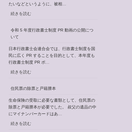
始
たいなどというように、被相…
日
め
:
続きを読む
ま
遺
し
言
た。
令和 5 年度行政書士制度 PR 動画の公開につ
書
いて
に
つ
日本行政書士会連合会では、行政書士制度を国
い
民に広く PR することを目的として、本年度も
て
行政書士制度 PR ポ…
:
続きを読む
令
和
住民票の除票と戸籍謄本
5
年
生命保険の受取に必要な書類として、住民票の
度
除票と戸籍謄本が必要でした。 叔父の遺品の中
行
にマイナンバーカードはあ…
政
:
続きを読む
書
住