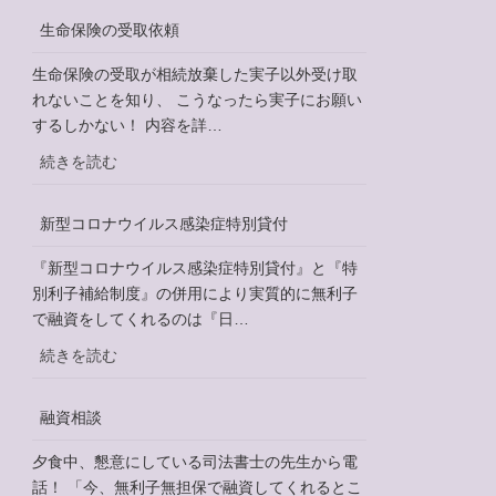
士
民
制
生命保険の受取依頼
票
度
の
生命保険の受取が相続放棄した実子以外受け取
PR
除
れないことを知り、 こうなったら実子にお願い
動
票
するしかない！ 内容を詳…
画
と
の
:
続きを読む
戸
公
生
籍
開
命
謄
新型コロナウイルス感染症特別貸付
に
保
本
つ
険
『新型コロナウイルス感染症特別貸付』と『特
い
の
別利子補給制度』の併用により実質的に無利子
て
受
で融資をしてくれるのは『日…
取
:
続きを読む
依
新
頼
型
融資相談
コ
ロ
夕食中、懇意にしている司法書士の先生から電
ナ
話！ 「今、無利子無担保で融資してくれるとこ