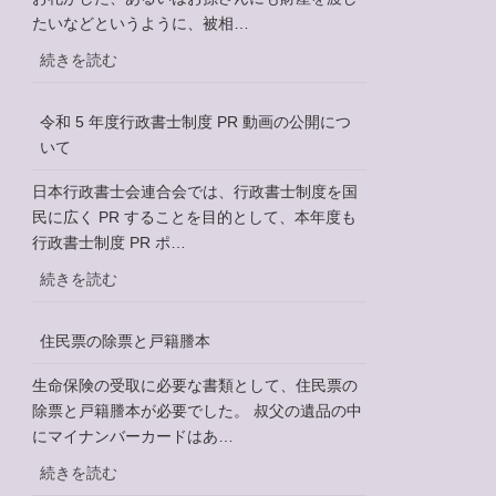
たいなどというように、被相…
:
続きを読む
遺
言
令和 5 年度行政書士制度 PR 動画の公開につ
書
いて
に
つ
日本行政書士会連合会では、行政書士制度を国
い
民に広く PR することを目的として、本年度も
て
行政書士制度 PR ポ…
:
続きを読む
令
和
住民票の除票と戸籍謄本
5
年
生命保険の受取に必要な書類として、住民票の
度
除票と戸籍謄本が必要でした。 叔父の遺品の中
行
にマイナンバーカードはあ…
政
:
続きを読む
書