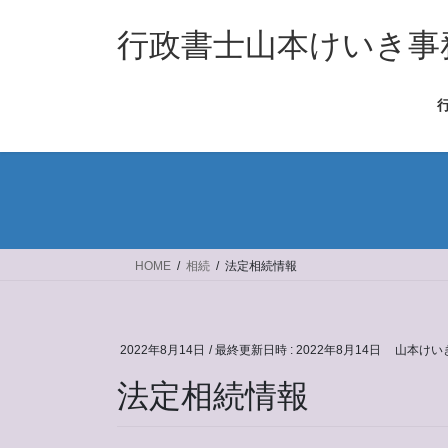
コ
ナ
ン
ビ
行政書士山本けいき事
テ
ゲ
ン
ー
ツ
シ
へ
ョ
ス
ン
キ
に
ッ
移
プ
動
HOME
相続
法定相続情報
2022年8月14日
/ 最終更新日時 :
2022年8月14日
山本けい
法定相続情報