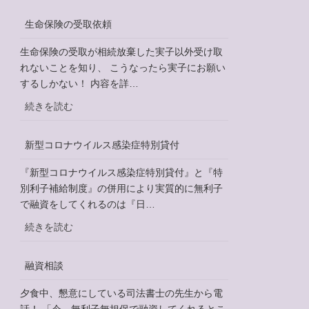
住
士
民
制
生命保険の受取依頼
票
度
の
生命保険の受取が相続放棄した実子以外受け取
PR
除
れないことを知り、 こうなったら実子にお願い
動
票
するしかない！ 内容を詳…
画
と
の
:
続きを読む
戸
公
生
籍
開
命
謄
新型コロナウイルス感染症特別貸付
に
保
本
つ
険
『新型コロナウイルス感染症特別貸付』と『特
い
の
別利子補給制度』の併用により実質的に無利子
て
受
で融資をしてくれるのは『日…
取
:
続きを読む
依
新
頼
型
融資相談
コ
ロ
夕食中、懇意にしている司法書士の先生から電
ナ