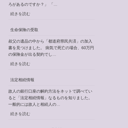
ウ
ろがあるのですか？」 「…
イ
:
続きを読む
ル
融
ス
資
感
生命保険の受取
相
染
談
叔父の遺品の中から「都道府県民共済」の加入
症
書を見つけました。 病気で死亡の場合、60万円
特
の保険金が出る契約でし…
別
貸
:
続きを読む
付
生
命
法定相続情報
保
険
故人の銀行口座の解約方法をネットで調べてい
の
ると「法定相続情報」なるものを知りました。
受
一般的には故人と相続人の…
取
:
続きを読む
法
定