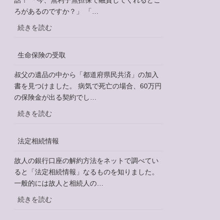
話！ 「今、無利子無担保で融資してくれるとこ
ウ
ろがあるのですか？」 「…
イ
:
続きを読む
ル
融
ス
資
感
生命保険の受取
相
染
談
叔父の遺品の中から「都道府県民共済」の加入
症
書を見つけました。 病気で死亡の場合、60万円
特
の保険金が出る契約でし…
別
貸
:
続きを読む
付
生
命
法定相続情報
保
険
故人の銀行口座の解約方法をネットで調べてい
の
ると「法定相続情報」なるものを知りました。
受
一般的には故人と相続人の…
取
:
続きを読む
法