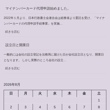
法
定
マイナンバーカード代理申請始めました。
相
続
2022年１月より、日本行政書士会連合会は総務省より委託を受け、「マイナ
情
ンバーカードの代理申請手続事業」を実施…
報
:
続きを読む
マ
イ
設立日と開業日
ナ
ン
一般的には会社の設立登記を法務局に届けた日が会社設立日となり、開業日
バ
となります。 しかし実際のところ会社の設立…
ー
:
続きを読む
カ
設
ー
立
ド
2026年8月
日
代
と
日
月
火
水
木
金
土
理
開
申
1
業
請
2
3
4
5
6
7
8
日