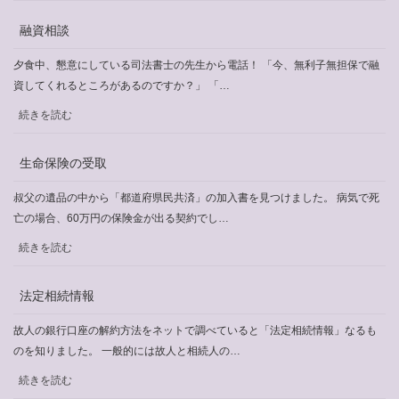
新
依
て
型
融資相談
頼
コ
ロ
夕食中、懇意にしている司法書士の先生から電話！ 「今、無利子無担保で融
ナ
資してくれるところがあるのですか？」 「…
ウ
:
続きを読む
イ
融
ル
資
生命保険の受取
ス
相
感
談
叔父の遺品の中から「都道府県民共済」の加入書を見つけました。 病気で死
染
亡の場合、60万円の保険金が出る契約でし…
症
:
特
続きを読む
生
別
命
貸
法定相続情報
保
付
険
故人の銀行口座の解約方法をネットで調べていると「法定相続情報」なるも
の
のを知りました。 一般的には故人と相続人の…
受
:
続きを読む
取