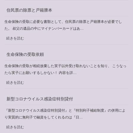
令
和
住民票の除票と戸籍謄本
5
年
生命保険の受取に必要な書類として、住民票の除票と戸籍謄本が必要でし
度
た。 叔父の遺品の中にマイナンバーカードはあ…
行
:
続きを読む
政
住
書
民
生命保険の受取依頼
士
票
制
の
生命保険の受取が相続放棄した実子以外受け取れないことを知り、 こうなっ
度
除
たら実子にお願いするしかない！ 内容を詳…
PR
票
:
動
続きを読む
と
生
画
戸
命
の
新型コロナウイルス感染症特別貸付
籍
保
公
謄
険
開
『新型コロナウイルス感染症特別貸付』と『特別利子補給制度』の併用によ
本
の
に
り実質的に無利子で融資をしてくれるのは『日…
受
つ
:
続きを読む
取
い